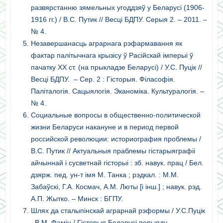
развярстанню зямельных угоддзяў у Беларусі (1906-
1916 гг.) / В.С. Путик // Весці БДПУ. Серыя 2. – 2011. –
№ 4.
Незавершанасць аграрнага рэфармавання як
фактар палітычнага крызісу ў Расійскай імперыі ў
пачатку ХХ ст. (на прыкладзе Беларусі) / У.С. Пуцік //
Весці БДПУ. – Сер. 2 : Гісторыя. Філасофія.
Паліталогія. Сацыялогія. Эканоміка. Культуралогія. –
№ 4.
Социальные вопросы в общественно-политической
жизни Беларуси накануне и в период первой
российской революции: историография проблемы /
В.С. Путик // Актуальныя праблемы гістарыяграфіі
айчыннай і сусветнай гісторыі : зб. навук. прац / Бел.
дзярж. пед. ун-т імя М. Танка ; рэдкал. : М.М.
Забаўскі, Г.А. Космач, А.М. Люты [і інш.] ; навук. рэд.
А.П. Жытко. – Минск : БГПУ.
Шлях да сталыпінскай аграрнай рэформы / У.С.Пуцік
, В.М. Фамін / Гісторыя Беларусі перыяду