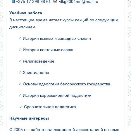
✉
+375 17 398 98 61
vlkg2004mn@mail.ru
Учебная работа
В настоящее время читает курсы лекций по следующим
дисциплинам:
✓
История южных и западных славян
✓
История восточных славян
✓
Религиоведение
✓
Христианство
✓
Основы идеологии белорусского государства
✓
История коррекционной педагогики
✓
Сравнительная педагогика
Научные интересы
С 2005 г. – работа над докторской диссертацией по теме