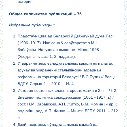
история.
Общее количество публикаций
– 75.
Избранные публикации:
Прадстаўніцтва ад Беларусі ў Дзяжаўнай думе Расіі
(1906–1917). Напісана ў сааўтарстве з М.І.
Забаўскім. Навуковае выданне. Мінск, 1998.
(Уводзіны, главы 1, 2, дадатак).
Утварэнне землеўладкавальных камісій як пачатак
зрухаў ва ўкараненні сталыпінскай аграрнай
рэформы на тэрыторыі Беларусі / В.С.Путик // Весці
БДПУ. Серыя 2. – 2010. – № 4.
История восточных славян: хрестоматия в 2 ч. – Ч. 2:
Внешняя политика самодержавия (1861 –1917 гг.) /
сост. Н.М. Забавский, А.П. Житко, В.М. Фомин [и др.];
под общ. ред. А.П. Житко. – Минск: БГПУ, 2011. – 212
с.
Дзейнасць землеўладкавальных камісій па