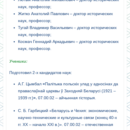
наук, профессор;
Житко Анатолий Павлович – доктор исторических
наук, профессор;
Тугай Владимир Васильевич – доктор исторических
наук, профессор;
Космач Геннадий Аркадьевич – доктор исторических
наук, профессор.
Ученики:
Подготовил 2-х кандидатов наук:
А.Г. Цымбал
«
Палітыка польскіх улад у адносінах да
праваслаўнай царквы ў Заходняй Беларусі (1921 –
1939 гг.)
».
07.00.02 – айчынная гісторыя.
С. Б. Гарбицкий «Беларусь и Чехия: экономические,
научно-технические и культурные связи (конец 40-х
гг. ХХ – начало ХХI в.)». 07.00.02 – отечественная