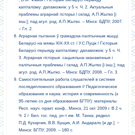
капіталізму: дапаможнік: у 5 ч. Ч. 2. Актуальныя
праблемы аграрнай гісторыі / склад. А.П.Жытко [і
інш.]; пад агул. рэд. А.П.Жытко. – Мінск: БДПУ, 2007.
– Гл. 2.
Аграрнае пытанне ў грамадска-палітычным жыцці
Беларусі на мяжы ХІХ-ХХ ст. / У.С.Пуцік / Гісторыя
Беларусі перыяду капіталізму: дапаможнік: у 5 ч. Ч.
3. Аграрная гісторыя: сацыяльна-эканамічныя і
палітычныя праблемы / склад. А.П.Жытко [і інш.]; пад
агул. рэд. А.П.Жытко. – Мінск: БДПУ, 2008. – Гл. 3.
Самостоятельная работа слушателей в системе
последипломного образования // Педагогическое
образование и наука: история и современность (к
95-летию со дня образования БГПУ): материалы
Респ. науч.-практ. конф., Минск, 21 окт. 2009 г. В 2 ч.
Ч. 2 / Бел. гос. пед. ун-т им. М. Танка; редкол.
П.Д. Кухарчик, В.В. Бущик, А.И. Андарало [и др.]. −
Минск: БГПУ, 2009. – 180 с.